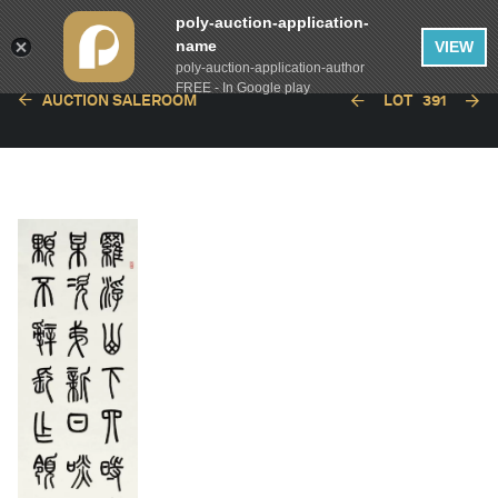
poly-auction-application-
name
VIEW
poly-auction-application-author
FREE - In Google play
AUCTION SALEROOM
LOT
391