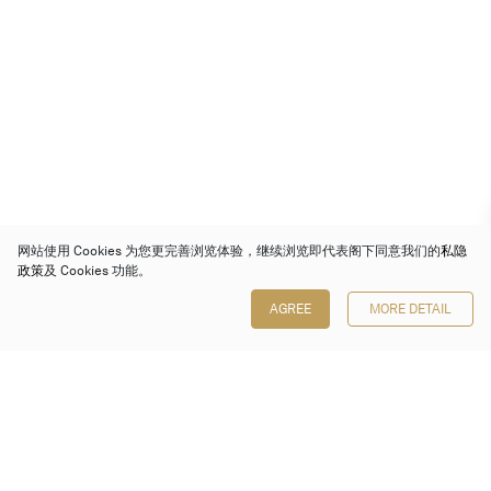
网站使用 Cookies 为您更完善浏览体验，继续浏览即代表阁下同意我们的
私隐
政策
及 Cookies 功能。
AGREE
MORE DETAIL
保利香港拍卖有限公司
香港金钟金钟道 88 号
太古广场 1 座 7 楼 701-708 室
Follow us on