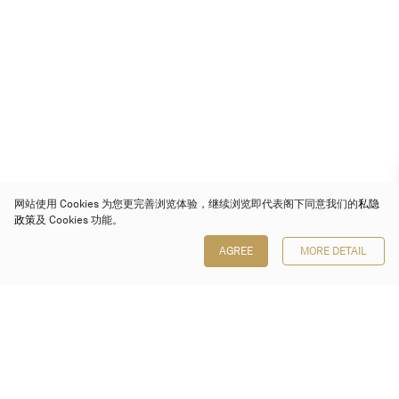
网站使用 Cookies 为您更完善浏览体验，继续浏览即代表阁下同意我们的
私隐
政策
及 Cookies 功能。
AGREE
MORE DETAIL
保利香港拍卖有限公司
香港金钟金钟道 88 号
太古广场 1 座 7 楼 701-708 室
Follow us on