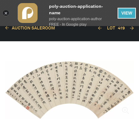
poly-auction-application-
name
VIEW
poly-auction-application-author
FREE - In Google play
AUCTION SALEROOM
LOT
419