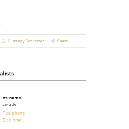
Currency Converter
Share
alists
cs-name
cs-title
T.
cs-phone
E.
cs-email