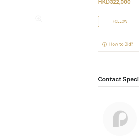
HKD
322,000
FOLLOW
How to Bid?
Contact Speci