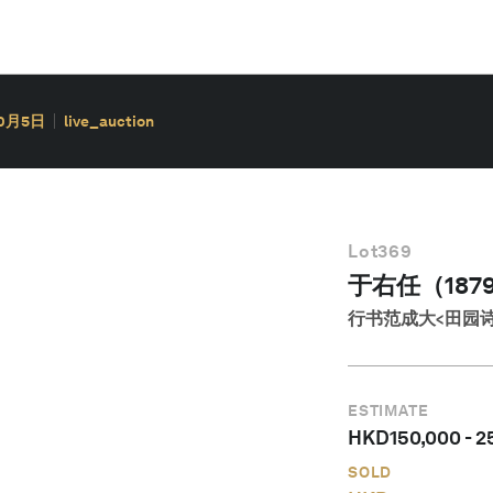
10月5日
live_auction
Lot
369
于右任（1879
行书范成大<田园诗
ESTIMATE
HKD
150,000
-
2
SOLD