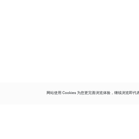
网站使用 Cookies 为您更完善浏览体验，继续浏览即
保利香港拍卖有限公司
香港金钟金钟道 88 号
太古广场 1 座 7 楼 701-708 室
Follow us on