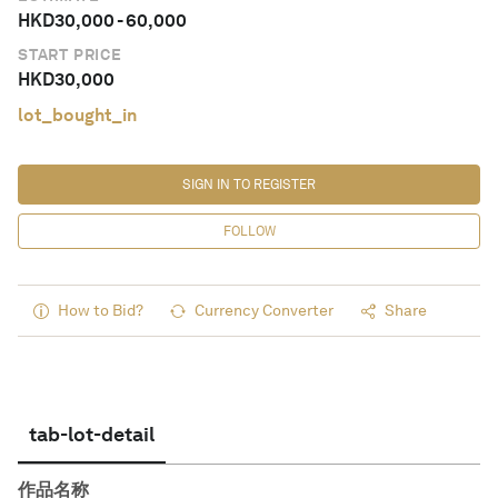
HKD
30,000
-
60,000
START PRICE
HKD
30,000
lot_bought_in
SIGN IN TO REGISTER
FOLLOW
How to Bid?
Currency Converter
Share
tab-lot-detail
作品名称