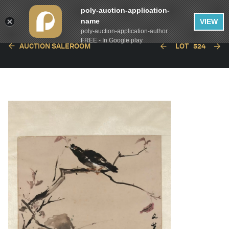
poly-auction-application-
name
VIEW
poly-auction-application-author
FREE - In Google play
AUCTION SALEROOM
LOT
524