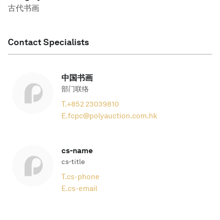
古代书画
Contact Specialists
中国书画
部门联络
T.
+852 23039810
E.
fcpc@polyauction.com.hk
cs-name
cs-title
T.
cs-phone
E.
cs-email