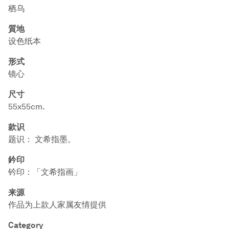
栖乌
質地
设色纸本
形式
镜心
尺寸
55x55cm.
款识
题识： 文希指墨。
鈐印
钤印：「文希指画」
来源
作品为上款人家属友情提供
Category