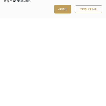
政策
及 Cookies 功能。
AGREE
MORE DETAIL
保利香港拍卖有限公司
香港金钟金钟道 88 号
太古广场 1 座 7 楼 701-708 室
Follow us on