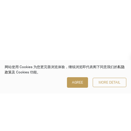
网站使用 Cookies 为您更完善浏览体验，继续浏览即代表阁下同意我们的
私隐
政策
及 Cookies 功能。
AGREE
MORE DETAIL
保利香港拍卖有限公司
香港金钟金钟道 88 号
太古广场 1 座 7 楼 701-708 室
Follow us on