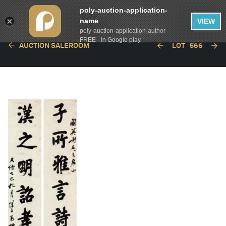
poly-auction-application-
name
VIEW
poly-auction-application-author
FREE - In Google play
AUCTION SALEROOM
LOT
566