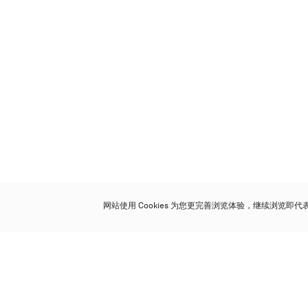
网站使用 Cookies 为您更完善浏览体验，继续浏览即
保利香港拍卖有限公司
香港金钟金钟道 88 号
太古广场 1 座 7 楼 701-708 室
Follow us on