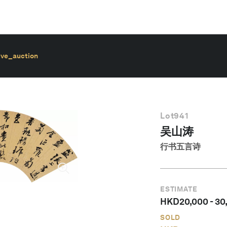
ive_auction
Lot
941
吴山涛
行书五言诗
ESTIMATE
HKD
20,000
-
30
SOLD