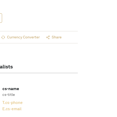
Currency Converter
Share
alists
cs-name
cs-title
T.
cs-phone
E.
cs-email