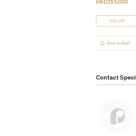
HKD
253,000
FOLLOW
How to Bid?
Contact Speci