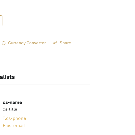
Currency Converter
Share
alists
cs-name
cs-title
T.
cs-phone
E.
cs-email