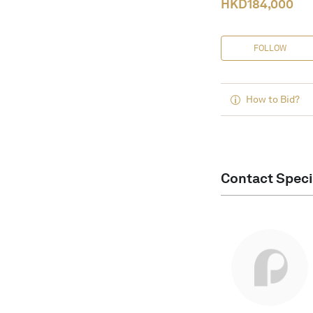
HKD
184,000
FOLLOW
How to Bid?
Contact Speci