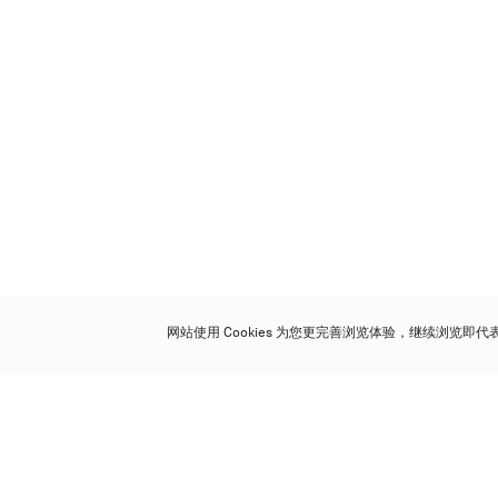
网站使用 Cookies 为您更完善浏览体验，继续浏览即
保利香港拍卖有限公司
香港金钟金钟道 88 号
太古广场 1 座 7 楼 701-708 室
Follow us on