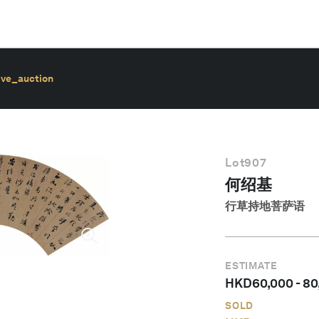
ive_auction
Lot
907
何绍基
行草持地菩萨语
ESTIMATE
HKD
60,000
-
80
SOLD