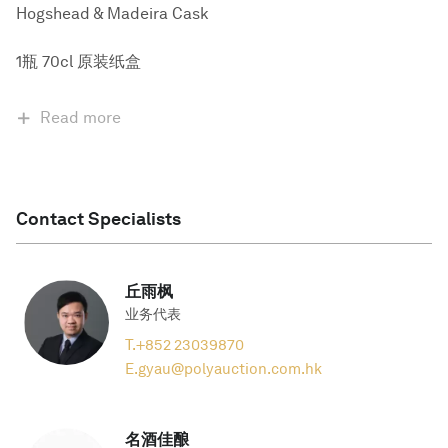
Hogshead & Madeira Cask
1瓶 70cl 原装纸盒
Read more
Contact Specialists
丘雨枫
业务代表
T.
+852 23039870
E.
gyau@polyauction.com.hk
名酒佳酿