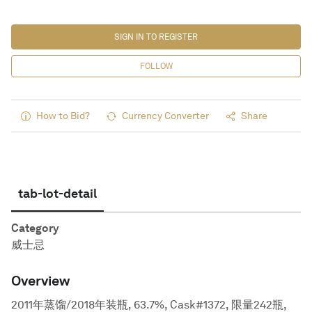
SIGN IN TO REGISTER
FOLLOW
How to Bid?
Currency Converter
Share
tab-lot-detail
Category
威士忌
Overview
2011年蒸馏/2018年装瓶, 63.7%, Cask#1372, 限量242瓶,