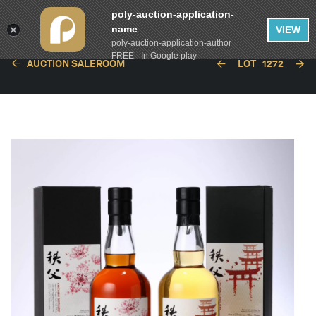
poly-auction-application-
name
VIEW
poly-auction-application-author
FREE - In Google play
AUCTION SALEROOM
LOT
1272