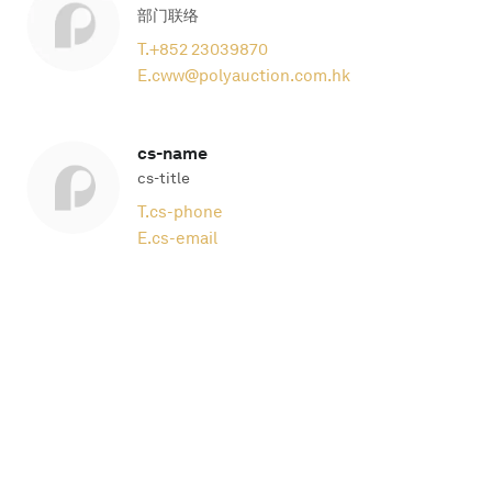
部门联络
T.
+852 23039870
E.
cww@polyauction.com.hk
cs-name
cs-title
T.
cs-phone
E.
cs-email