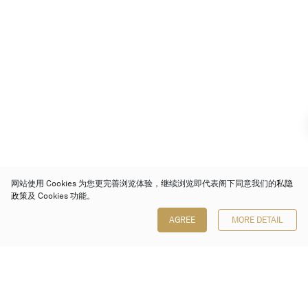
网站使用 Cookies 为您更完善浏览体验，继续浏览即代表阁下同意我们的
私隐
政策
及 Cookies 功能。
AGREE
MORE DETAIL
保利香港拍卖有限公司
香港金钟金钟道 88 号
太古广场 1 座 7 楼 701-708 室
Follow us on