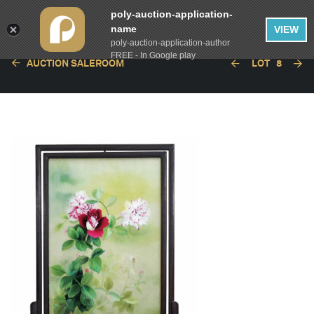
poly-auction-application-
name
VIEW
poly-auction-application-author
FREE - In Google play
AUCTION SALEROOM
LOT
8