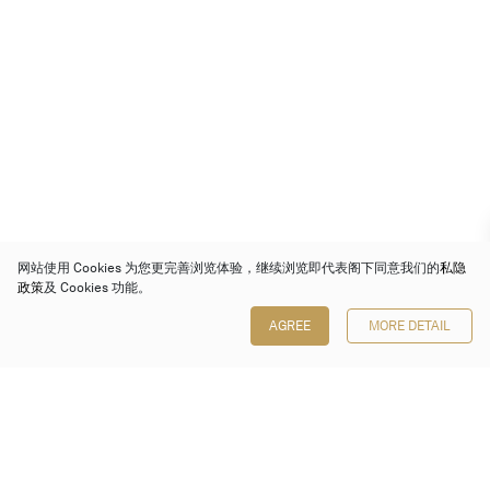
网站使用 Cookies 为您更完善浏览体验，继续浏览即代表阁下同意我们的
私隐
政策
及 Cookies 功能。
AGREE
MORE DETAIL
保利香港拍卖有限公司
香港金钟金钟道 88 号
太古广场 1 座 7 楼 701-708 室
Follow us on