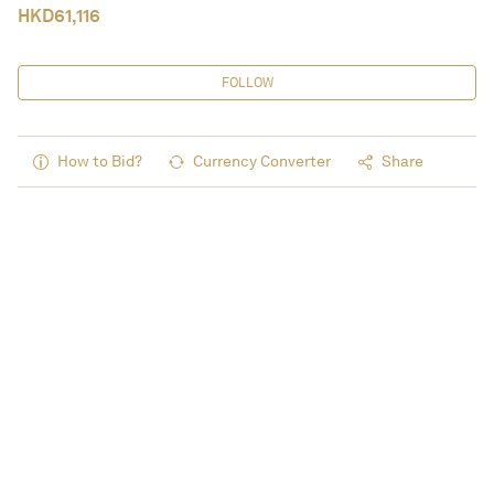
HKD
61,116
FOLLOW
How to Bid?
Currency Converter
Share