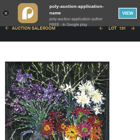
poly-auction-application-
name
VIEW
poly-auction-application-author
FREE - In Google play
AUCTION SALEROOM
LOT
131