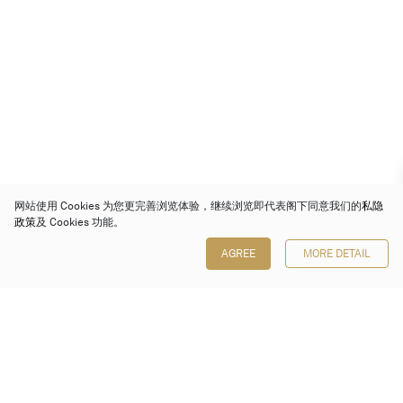
网站使用 Cookies 为您更完善浏览体验，继续浏览即代表阁下同意我们的
私隐
政策
及 Cookies 功能。
AGREE
MORE DETAIL
保利香港拍卖有限公司
香港金钟金钟道 88 号
太古广场 1 座 7 楼 701-708 室
Follow us on