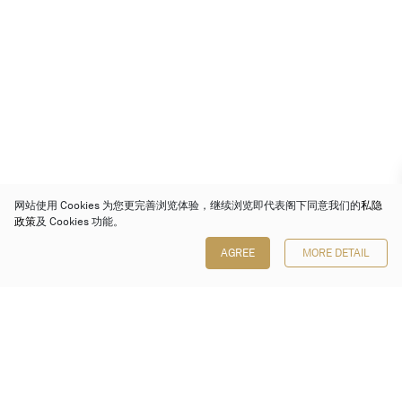
网站使用 Cookies 为您更完善浏览体验，继续浏览即代表阁下同意我们的
私隐
政策
及 Cookies 功能。
AGREE
MORE DETAIL
保利香港拍卖有限公司
香港金钟金钟道 88 号
太古广场 1 座 7 楼 701-708 室
Follow us on