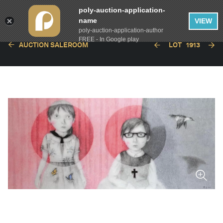
poly-auction-application-
name
VIEW
poly-auction-application-author
FREE - In Google play
AUCTION SALEROOM
LOT
1913