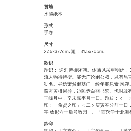
質地
水墨纸本
形式
手卷
尺寸
27.5x377cm. 題：31.5x70cm.
款识
题识： 送刘侍御还朝。休蒲风采重明廷，
流人物待持衡。能无广论嗣公叔，夙有昌言
勋名。昼绣萧然似荜门，经年鹏息素 风存
路玄黄棋局异，边陲赤白羽书繁。忧时敢
玉峰舟中，辛未嘉平月十日。题跋： < 一
印：「希贤之印」 < 二 > 庚寅春分前
字 效彬六十后号敔园」、「西溟学士北海
鈐印
钤印：「玄赏斋」、「宗伯学士」、「董玄