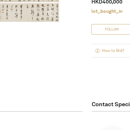
HKD
400,000
lot_bought_in
FOLLOW
How to Bid?
Contact Speci