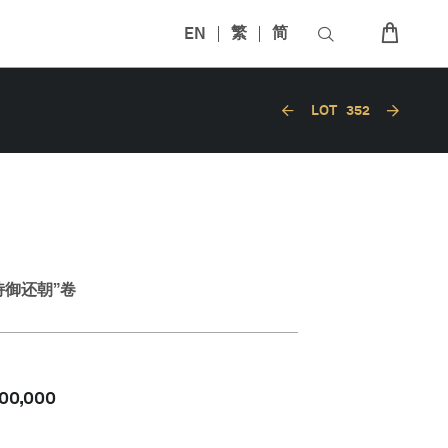
EN
繁
简
LOT
352
侍御还朝”卷
00,000