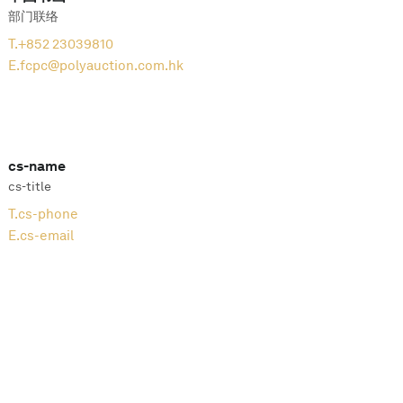
部门联络
T.
+852 23039810
E.
fcpc@polyauction.com.hk
cs-name
cs-title
T.
cs-phone
E.
cs-email