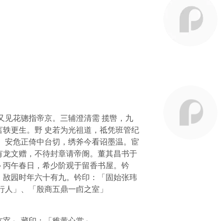
又见花骢指帝京。三辅澄清需 揽辔，九
轶更生。野 史若为光祖道，祗凭班管纪
。安危正倚中台切，绣斧今看诏墨温。宦
有龙文赠，不待封章请帝阍。董其昌书于
 > 丙午春日，希少阶观于留香书屋。钤
十日，敔园时年六十有九。钤印：「固始张玮
行人」、「殷商五鼎一卣之室」
宰」 藏印：「稚黄心赏」