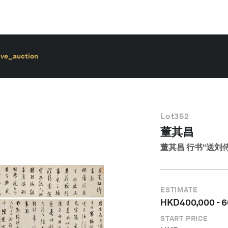
ive_auction
Lot
352
董其昌
董其昌 行书“送刘
ESTIMATE
HKD
400,000
-
6
START PRICE