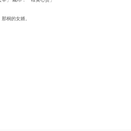
，那桐的女婿。