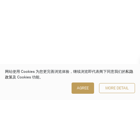
网站使用 Cookies 为您更完善浏览体验，继续浏览即代表阁下同意我们的
私隐
政策
及 Cookies 功能。
AGREE
MORE DETAIL
保利香港拍卖有限公司
香港金钟金钟道 88 号
太古广场 1 座 7 楼 701-708 室
Follow us on