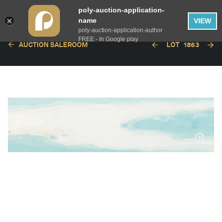
poly-auction-application-
name
VIEW
poly-auction-application-author
FREE - In Google play
AUCTION SALEROOM
LOT
1863