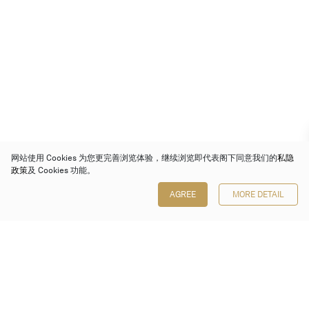
网站使用 Cookies 为您更完善浏览体验，继续浏览即代表阁下同意我们的
私隐
政策
及 Cookies 功能。
AGREE
MORE DETAIL
保利香港拍卖有限公司
香港金钟金钟道 88 号
太古广场 1 座 7 楼 701-708 室
Follow us on