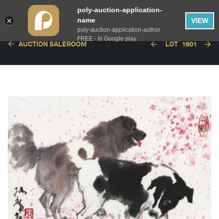
poly-auction-application-
name
VIEW
poly-auction-application-author
FREE - In Google play
AUCTION SALEROOM
LOT
1901