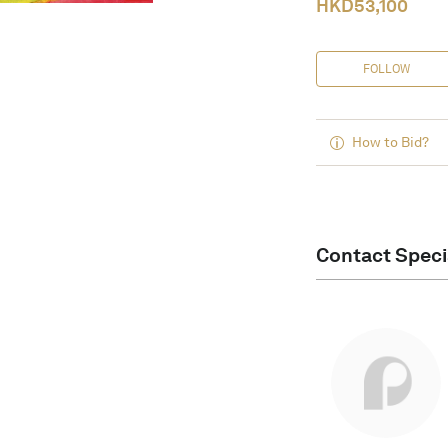
HKD
53,100
FOLLOW
How to Bid?
Contact Speci