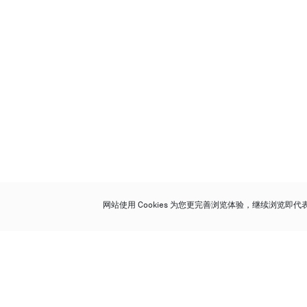
网站使用 Cookies 为您更完善浏览体验，继续浏览即
保利香港拍卖有限公司
香港金钟金钟道 88 号
太古广场 1 座 7 楼 701-708 室
Follow us on