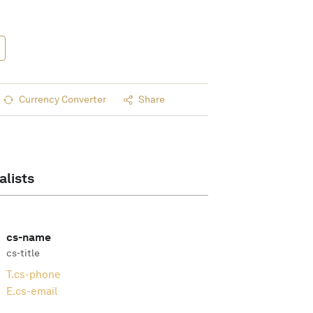
Currency Converter
Share
alists
cs-name
cs-title
T.
cs-phone
E.
cs-email