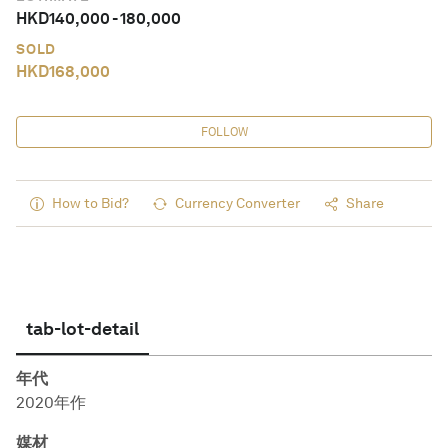
HKD
140,000
-
180,000
SOLD
HKD
168,000
FOLLOW
How to Bid?
Currency Converter
Share
tab-lot-detail
年代
2020年作
媒材