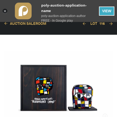
poly-auction-application-
name
VIEW
poly-auction-application-author
FREE - In Google play
AUCTION SALEROOM
LOT
116