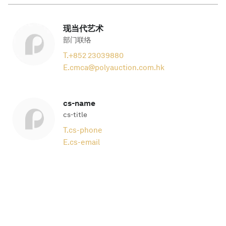
现当代艺术
部门联络
T.
+852 23039880
E.
cmca@polyauction.com.hk
cs-name
cs-title
T.
cs-phone
E.
cs-email