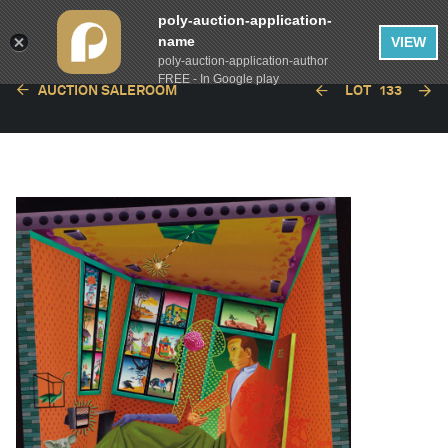
poly-auction-application-
name
VIEW
poly-auction-application-author
FREE - In Google play
AUCTION SALEROOM
LOT
133