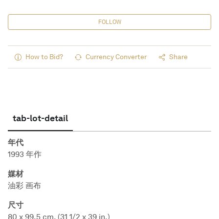
FOLLOW
How to Bid?
Currency Converter
Share
tab-lot-detail
年代
1993 年作
媒材
油彩 画布
尺寸
80 x 99.5 cm. (31 1/2 x 39 in.)