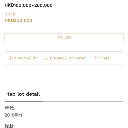
HKD
100,000
-
200,000
SOLD
HKD
240,000
FOLLOW
How to Bid?
Currency Converter
Share
tab-lot-detail
年代
2018年作
媒材