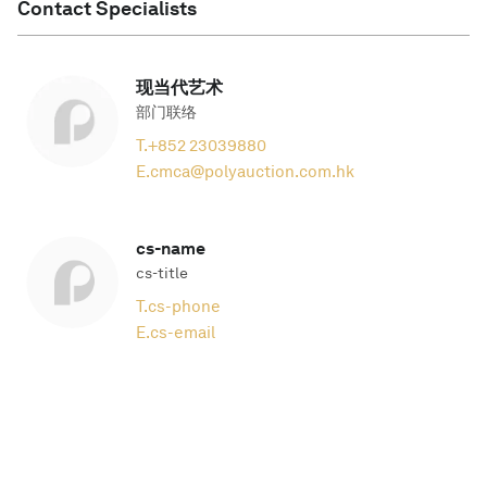
Contact Specialists
现当代艺术
部门联络
T.
+852 23039880
E.
cmca@polyauction.com.hk
cs-name
cs-title
T.
cs-phone
E.
cs-email