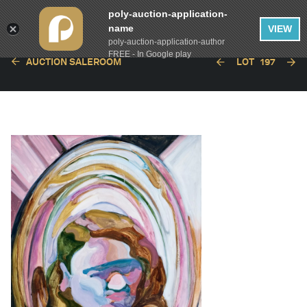
poly-auction-application-
name
VIEW
poly-auction-application-author
FREE - In Google play
AUCTION SALEROOM
LOT
197