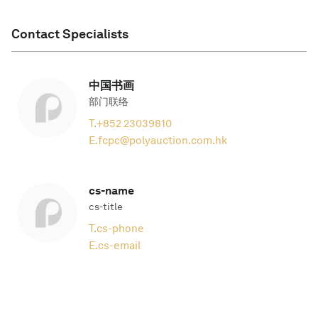
Contact Specialists
中国书画
部门联络
T.
+852 23039810
E.
fcpc@polyauction.com.hk
cs-name
cs-title
T.
cs-phone
E.
cs-email