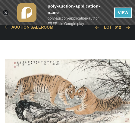
poly-auction-application-
name
VIEW
poly-auction-application-author
FREE - In Google play
AUCTION SALEROOM
LOT
512