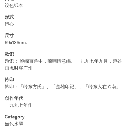
设色纸本
形式
镜心
尺寸
69x136cm.
款识
题识： 峥嵘百兽中，喃喃情意绵。一九九七年九月，楚雄
画虎时客广州。
鈐印
钤印：「岭东方氏」、「楚雄印记」、「岭东人在岭南」
创作年代
一九九七年作
Category
当代水墨