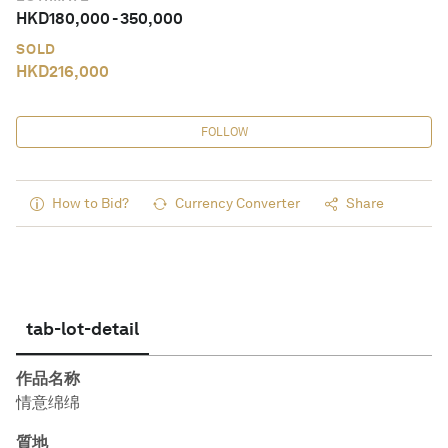
HKD
180,000
-
350,000
SOLD
HKD
216,000
FOLLOW
How to Bid?
Currency Converter
Share
tab-lot-detail
作品名称
情意绵绵
質地