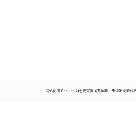
网站使用 Cookies 为您更完善浏览体验，继续浏览即
保利香港拍卖有限公司
香港金钟金钟道 88 号
太古广场 1 座 7 楼 701-708 室
Follow us on