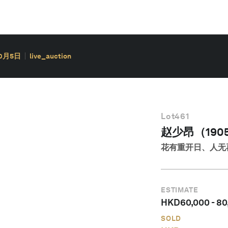
10月5日
live_auction
Lot
461
赵少昂（1905
花有重开日、人无
ESTIMATE
HKD
60,000
-
80
SOLD