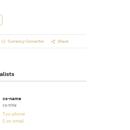
Currency Converter
Share
alists
cs-name
cs-title
T.
cs-phone
E.
cs-email