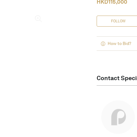
HKD
115,000
FOLLOW
How to Bid?
Contact Speci