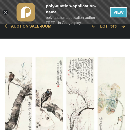
poly-auction-application-
name
VIEW
poly-auction-application-author
FREE - In Google play
AUCTION SALEROOM
LOT
513