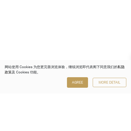
网站使用 Cookies 为您更完善浏览体验，继续浏览即代表阁下同意我们的
私隐
政策
及 Cookies 功能。
AGREE
MORE DETAIL
保利香港拍卖有限公司
香港金钟金钟道 88 号
太古广场 1 座 7 楼 701-708 室
Follow us on