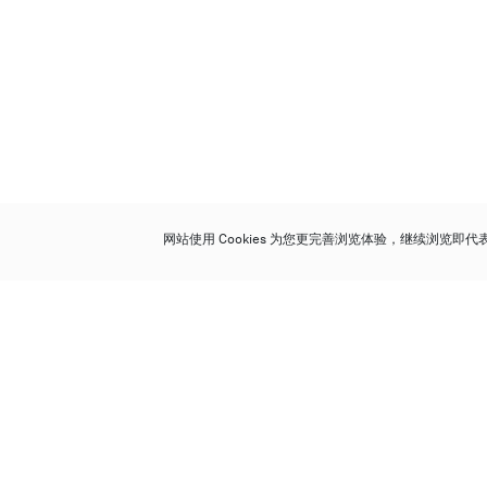
网站使用 Cookies 为您更完善浏览体验，继续浏览即
保利香港拍卖有限公司
香港金钟金钟道 88 号
太古广场 1 座 7 楼 701-708 室
Follow us on