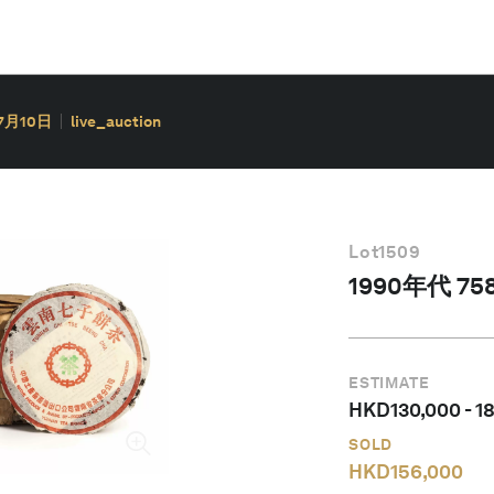
7月10日
live_auction
Lot
1509
1990年代 7
ESTIMATE
HKD
130,000
-
1
SOLD
HKD
156,000