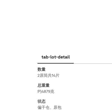
简体中文
tab-lot-detail
数量
2原筒共14片
总重量
约4879克
状态
偏干仓、原包