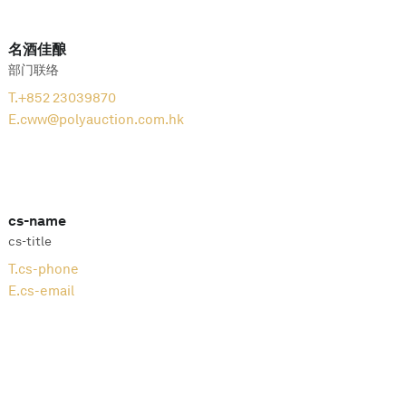
名酒佳酿
部门联络
T.
+852 23039870
E.
cww@polyauction.com.hk
cs-name
cs-title
T.
cs-phone
E.
cs-email