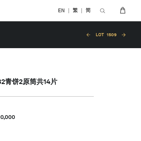
EN
繁
简
LOT
1509
582青饼2原筒共14片
80,000