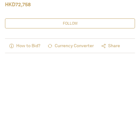
HKD
72,758
FOLLOW
How to Bid?
Currency Converter
Share