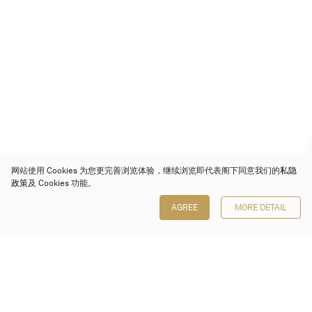
网站使用 Cookies 为您更完善浏览体验，继续浏览即代表阁下同意我们的
私隐
政策
及 Cookies 功能。
AGREE
MORE DETAIL
保利香港拍卖有限公司
香港金钟金钟道 88 号
太古广场 1 座 7 楼 701-708 室
Follow us on