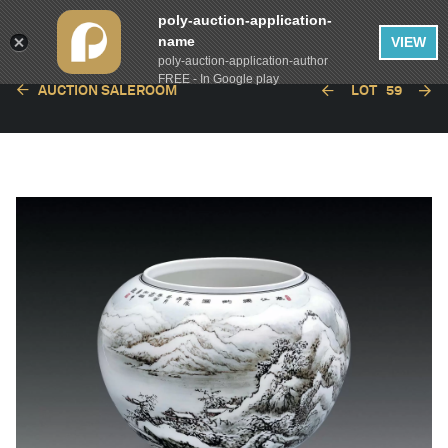
poly-auction-application-
name
VIEW
poly-auction-application-author
FREE - In Google play
AUCTION SALEROOM
LOT
59