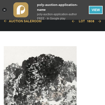
poly-auction-application-
name
VIEW
poly-auction-application-author
FREE - In Google play
AUCTION SALEROOM
LOT
1808