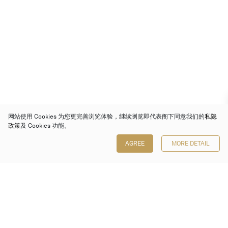
网站使用 Cookies 为您更完善浏览体验，继续浏览即代表阁下同意我们的
私隐
政策
及 Cookies 功能。
AGREE
MORE DETAIL
保利香港拍卖有限公司
香港金钟金钟道 88 号
太古广场 1 座 7 楼 701-708 室
Follow us on