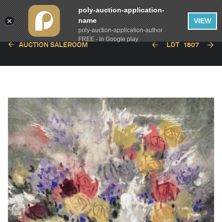
poly-auction-application-
name
VIEW
poly-auction-application-author
FREE - In Google play
AUCTION SALEROOM
LOT
1807