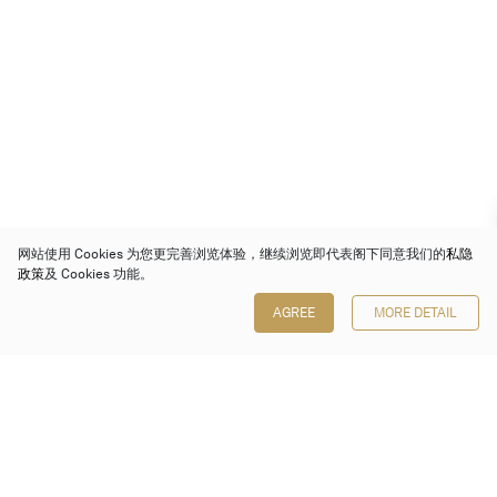
网站使用 Cookies 为您更完善浏览体验，继续浏览即代表阁下同意我们的
私隐
政策
及 Cookies 功能。
AGREE
MORE DETAIL
保利香港拍卖有限公司
香港金钟金钟道 88 号
太古广场 1 座 7 楼 701-708 室
Follow us on