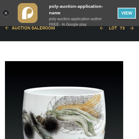
poly-auction-application-
name
VIEW
poly-auction-application-author
FREE - In Google play
AUCTION SALEROOM
LOT
73