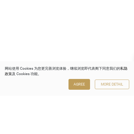
网站使用 Cookies 为您更完善浏览体验，继续浏览即代表阁下同意我们的
私隐
政策
及 Cookies 功能。
AGREE
MORE DETAIL
保利香港拍卖有限公司
香港金钟金钟道 88 号
太古广场 1 座 7 楼 701-708 室
Follow us on