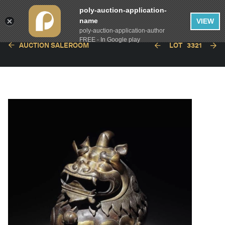
poly-auction-application-
name
VIEW
poly-auction-application-author
FREE - In Google play
AUCTION SALEROOM
LOT
3321