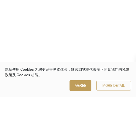
网站使用 Cookies 为您更完善浏览体验，继续浏览即代表阁下同意我们的
私隐
政策
及 Cookies 功能。
AGREE
MORE DETAIL
保利香港拍卖有限公司
香港金钟金钟道 88 号
太古广场 1 座 7 楼 701-708 室
Follow us on