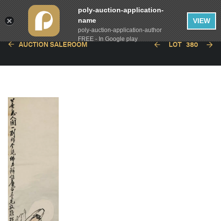
poly-auction-application-
name
VIEW
poly-auction-application-author
FREE - In Google play
AUCTION SALEROOM
LOT
380