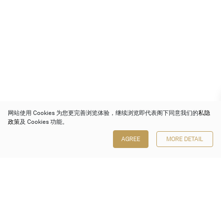
网站使用 Cookies 为您更完善浏览体验，继续浏览即代表阁下同意我们的
私隐
政策
及 Cookies 功能。
AGREE
MORE DETAIL
保利香港拍卖有限公司
香港金钟金钟道 88 号
太古广场 1 座 7 楼 701-708 室
Follow us on