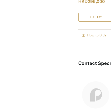
HKD
295,000
FOLLOW
How to Bid?
Contact Speci