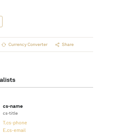
Currency Converter
Share
alists
cs-name
cs-title
T.
cs-phone
E.
cs-email