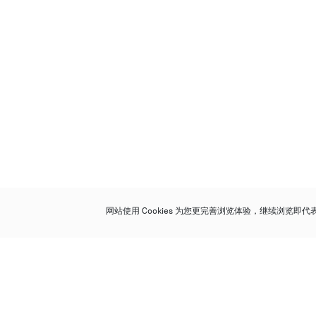
网站使用 Cookies 为您更完善浏览体验，继续浏览即
保利香港拍卖有限公司
香港金钟金钟道 88 号
太古广场 1 座 7 楼 701-708 室
Follow us on