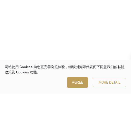
网站使用 Cookies 为您更完善浏览体验，继续浏览即代表阁下同意我们的
私隐
政策
及 Cookies 功能。
AGREE
MORE DETAIL
保利香港拍卖有限公司
香港金钟金钟道 88 号
太古广场 1 座 7 楼 701-708 室
Follow us on