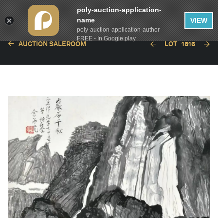
poly-auction-application-
name
VIEW
poly-auction-application-author
FREE - In Google play
AUCTION SALEROOM
LOT
1816