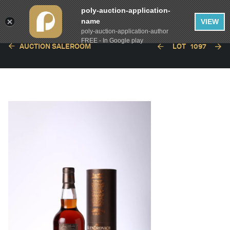
poly-auction-application-
name
VIEW
poly-auction-application-author
FREE - In Google play
AUCTION SALEROOM
LOT
1097