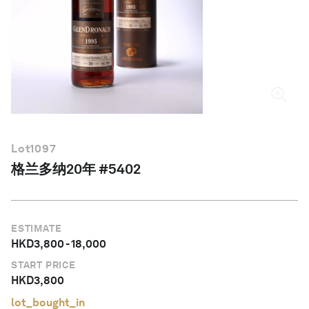
简体中文
Lot
1097
格兰多纳20年 #5402
ESTIMATE
HKD
3,800
-
18,000
START PRICE
HKD
3,800
lot_bought_in