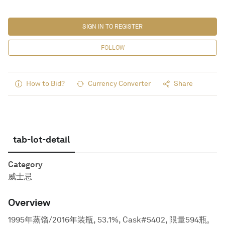
SIGN IN TO REGISTER
FOLLOW
How to Bid?
Currency Converter
Share
tab-lot-detail
Category
威士忌
Overview
1995年蒸馏/2016年装瓶, 53.1%, Cask#5402, 限量594瓶,