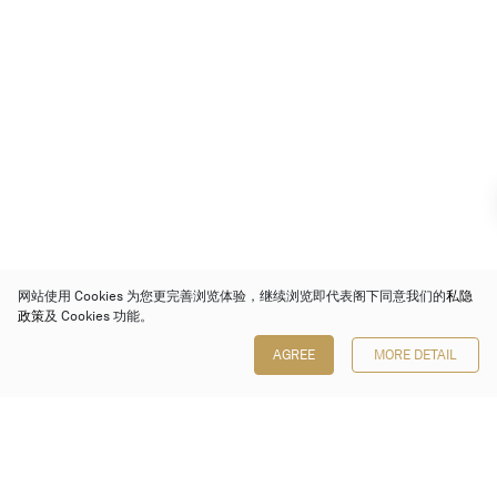
网站使用 Cookies 为您更完善浏览体验，继续浏览即代表阁下同意我们的
私隐
政策
及 Cookies 功能。
AGREE
MORE DETAIL
保利香港拍卖有限公司
香港金钟金钟道 88 号
太古广场 1 座 7 楼 701-708 室
Follow us on