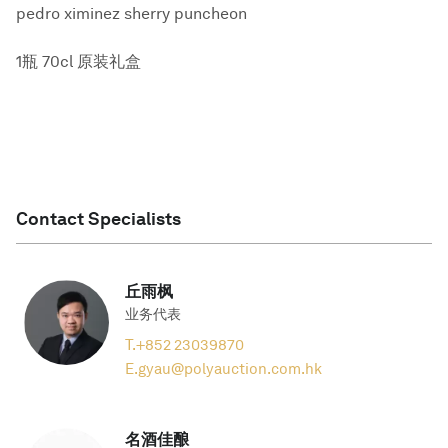
pedro ximinez sherry puncheon
1瓶 70cl 原装礼盒
Contact Specialists
丘雨枫
业务代表
T.
+852 23039870
E.
gyau@polyauction.com.hk
名酒佳酿