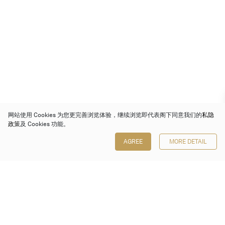
网站使用 Cookies 为您更完善浏览体验，继续浏览即代表阁下同意我们的
私隐
政策
及 Cookies 功能。
AGREE
MORE DETAIL
保利香港拍卖有限公司
香港金钟金钟道 88 号
太古广场 1 座 7 楼 701-708 室
Follow us on