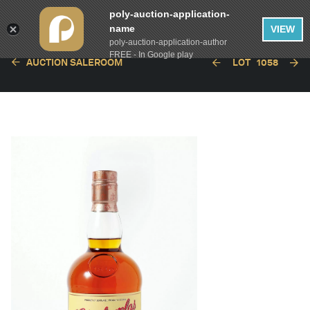
poly-auction-application-
name
VIEW
poly-auction-application-author
FREE - In Google play
AUCTION SALEROOM
LOT
1058