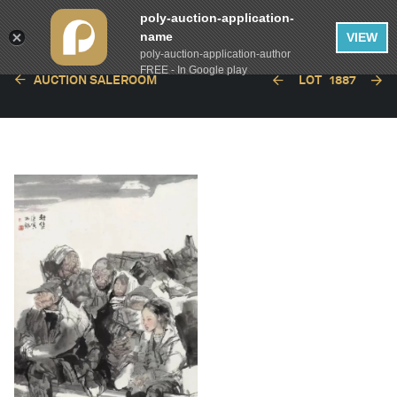
poly-auction-application-
name
VIEW
poly-auction-application-author
FREE - In Google play
AUCTION SALEROOM
LOT
1887