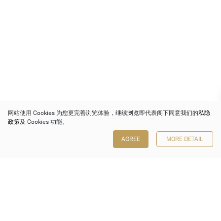
网站使用 Cookies 为您更完善浏览体验，继续浏览即代表阁下同意我们的
私隐
政策
及 Cookies 功能。
AGREE
MORE DETAIL
保利香港拍卖有限公司
香港金钟金钟道 88 号
太古广场 1 座 7 楼 701-708 室
Follow us on