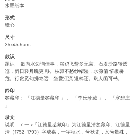
水墨纸本
形式
镜心
尺寸
25x45.5cm.
款识
题识： 欲向水边询佳事，浴鸥飞鹜多无言。石堤沙路转逶
迤，斜日轻舟晚更 移。枝嚲不愁纱帽湿，水源偏 恠板桥
危。行贪觅句携筇远，坐爱江流 返棹还。剩人函可书。
鈐印
鉴藏印： 「江德量鉴藏印 」 、 「李氏珍藏 」 、 「寒碧庄
」
录文
说明： < 一 >「江德量鉴藏印」为江德量清鉴藏印。江德量
清（1752- 1793）字成嘉，一字秋水，号秋史，又号量殊，