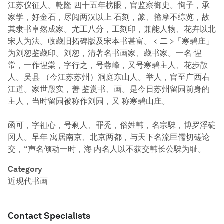
江苏仪征人。乾隆 四十五年榜眼，官监察御史。恂子，承
家学，好金石，尽阅两汉以上 石刻，篆、籀摩不综览，故
其隶书卓然成家。尤工八分，工刻印，兼能人物、花卉以北
宋人为法。收藏旧拓碑版及宋本书甚富。 < 二 >「寒碧庄」
为刘恕鉴藏印。刘恕，清著名书画家、藏书家。一名 惺
常，一作惺棠，字行之，号蓉峰，又号寒碧主人、花步散
人。吴县 （今江苏苏州）洞庭东山人。举人，官至广西右
江道。家世殷实，善 鉴赏书、画。是今日苏州留园前身的
主人，当时留园被称作刘园，又 称寒碧山庄。
函可，字祖心，号剩人、罪秃，俗姓韩，名宗騋，博罗浮碇
冈人。早年 寓居南京、北京两都，与天下名流巨儒切磋论
交，“声名倾动一时，海 内名人以不获交韩长公騋为耻。
Category
近现代书画
Contact Specialists