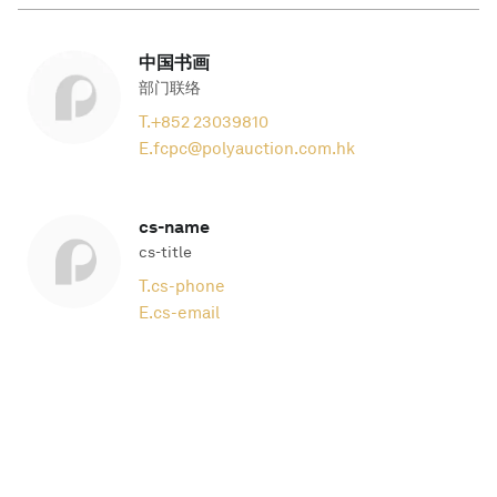
中国书画
部门联络
T.
+852 23039810
E.
fcpc@polyauction.com.hk
cs-name
cs-title
T.
cs-phone
E.
cs-email