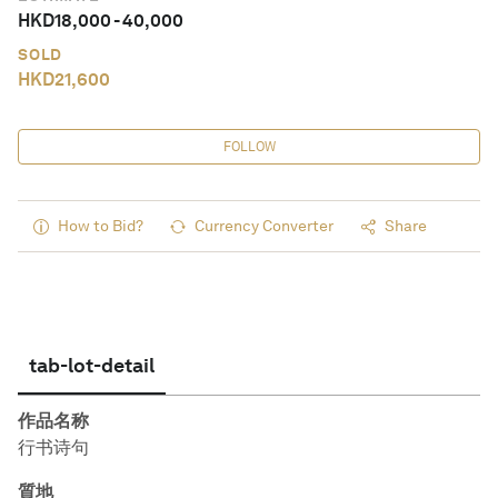
HKD
18,000
-
40,000
SOLD
HKD
21,600
FOLLOW
How to Bid?
Currency Converter
Share
tab-lot-detail
作品名称
行书诗句
質地