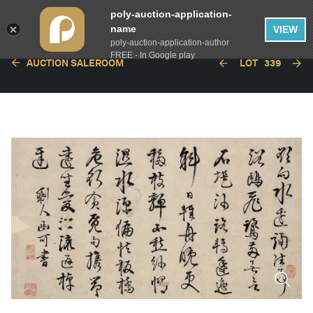
poly-auction-application-
name
VIEW
poly-auction-application-author
FREE - In Google play
AUCTION SALEROOM
LOT
339