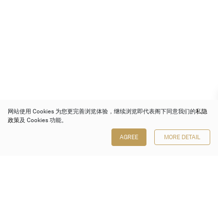
网站使用 Cookies 为您更完善浏览体验，继续浏览即代表阁下同意我们的
私隐
政策
及 Cookies 功能。
AGREE
MORE DETAIL
保利香港拍卖有限公司
香港金钟金钟道 88 号
太古广场 1 座 7 楼 701-708 室
Follow us on