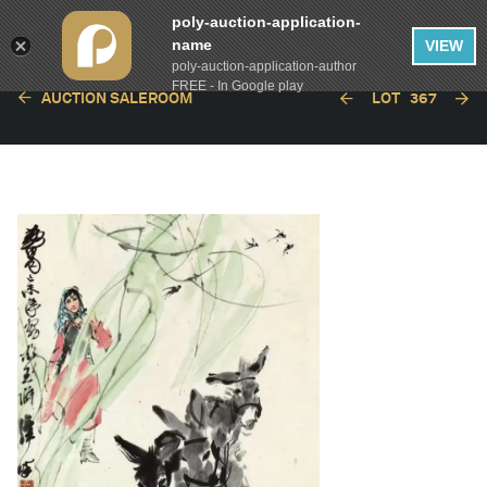
poly-auction-application-
name
VIEW
poly-auction-application-author
FREE - In Google play
AUCTION SALEROOM
LOT
367