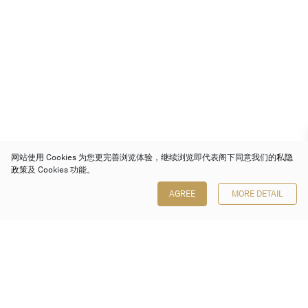
网站使用 Cookies 为您更完善浏览体验，继续浏览即代表阁下同意我们的
私隐
政策
及 Cookies 功能。
AGREE
MORE DETAIL
保利香港拍卖有限公司
香港金钟金钟道 88 号
太古广场 1 座 7 楼 701-708 室
Follow us on