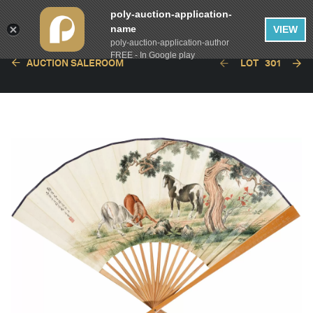
poly-auction-application-
name
VIEW
poly-auction-application-author
FREE - In Google play
AUCTION SALEROOM
LOT
301