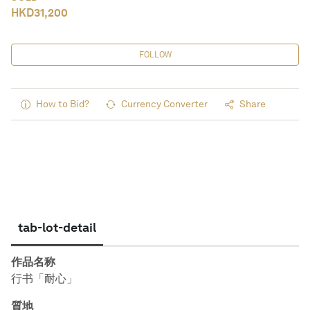
HKD
31,200
FOLLOW
How to Bid?
Currency Converter
Share
tab-lot-detail
作品名称
行书「耐心」
質地