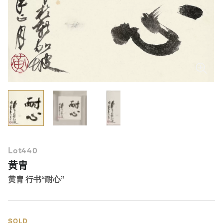
简体中文
Lot
440
黄胄
黄胄 行书“耐心”
SOLD