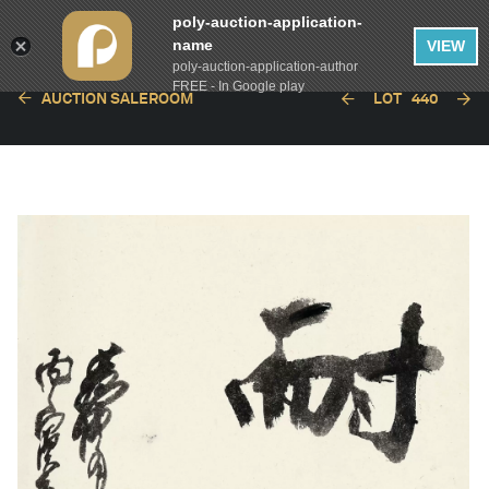
poly-auction-application-
name
VIEW
poly-auction-application-author
FREE - In Google play
AUCTION SALEROOM
LOT
440