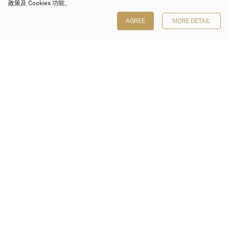
政策
及 Cookies 功能。
AGREE
MORE DETAIL
保利香港拍卖有限公司
香港金钟金钟道 88 号
太古广场 1 座 7 楼 701-708 室
Follow us on