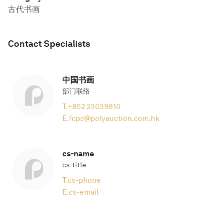
古代书画
Contact Specialists
中国书画
部门联络
T.
+852 23039810
E.
fcpc@polyauction.com.hk
cs-name
cs-title
T.
cs-phone
E.
cs-email