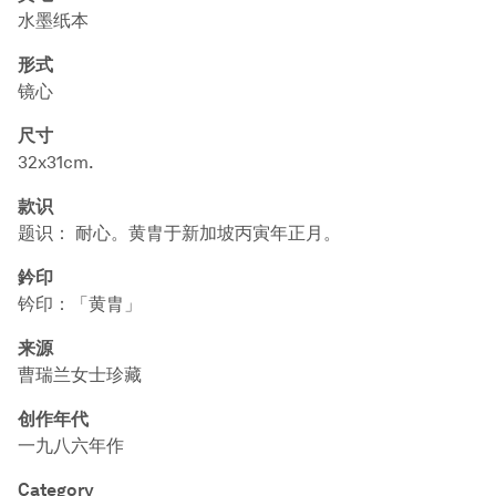
水墨纸本
形式
镜心
尺寸
32x31cm.
款识
题识： 耐心。黄胄于新加坡丙寅年正月。
鈐印
钤印：「黄胄」
来源
曹瑞兰女士珍藏
创作年代
一九八六年作
Category