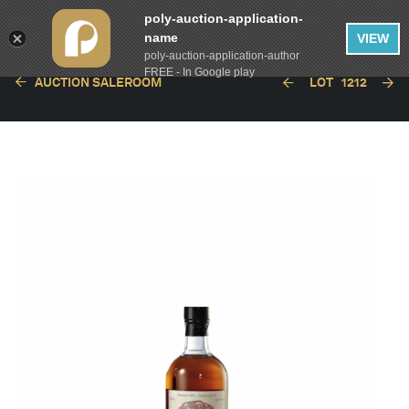
poly-auction-application-
name
VIEW
poly-auction-application-author
FREE - In Google play
AUCTION SALEROOM
LOT
1212