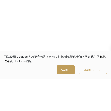
网站使用 Cookies 为您更完善浏览体验，继续浏览即代表阁下同意我们的
私隐
政策
及 Cookies 功能。
AGREE
MORE DETAIL
保利香港拍卖有限公司
香港金钟金钟道 88 号
太古广场 1 座 7 楼 701-708 室
Follow us on