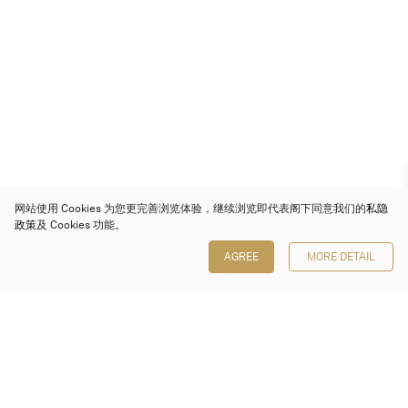
网站使用 Cookies 为您更完善浏览体验，继续浏览即代表阁下同意我们的
私隐
政策
及 Cookies 功能。
AGREE
MORE DETAIL
保利香港拍卖有限公司
香港金钟金钟道 88 号
太古广场 1 座 7 楼 701-708 室
Follow us on