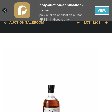
poly-auction-application-
name
VIEW
poly-auction-application-author
FREE - In Google play
AUCTION SALEROOM
LOT
1208