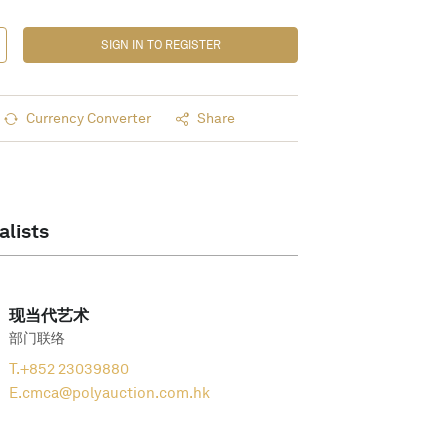
SIGN IN TO REGISTER
Currency Converter
Share
alists
现当代艺术
部门联络
T.
+852 23039880
E.
cmca@polyauction.com.hk