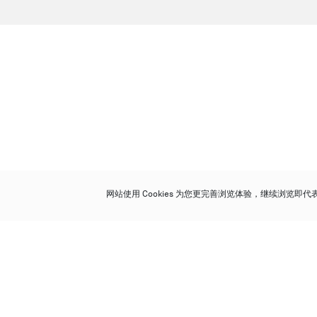
网站使用 Cookies 为您更完善浏览体验，继续浏览即
保利香港拍卖有限公司
香港金钟金钟道 88 号
太古广场 1 座 7 楼 701-708 室
Follow us on