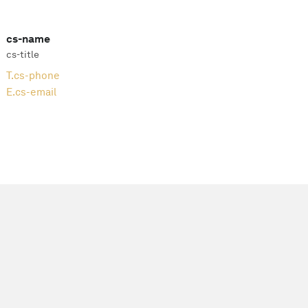
cs-name
cs-title
T.
cs-phone
E.
cs-email