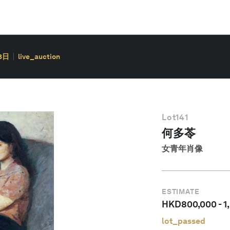
3日
live_auction
Lot
141
何多苓
女青年肖像
ESTIMATE
HKD
800,000
-
1
lot_passed