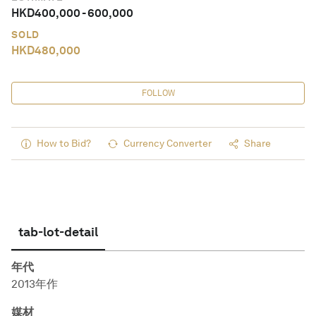
HKD
400,000
-
600,000
SOLD
HKD
480,000
FOLLOW
How to Bid?
Currency Converter
Share
tab-lot-detail
年代
2013年作
媒材