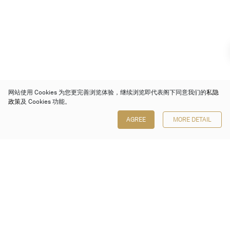
网站使用 Cookies 为您更完善浏览体验，继续浏览即代表阁下同意我们的
私隐
政策
及 Cookies 功能。
AGREE
MORE DETAIL
保利香港拍卖有限公司
香港金钟金钟道 88 号
太古广场 1 座 7 楼 701-708 室
Follow us on