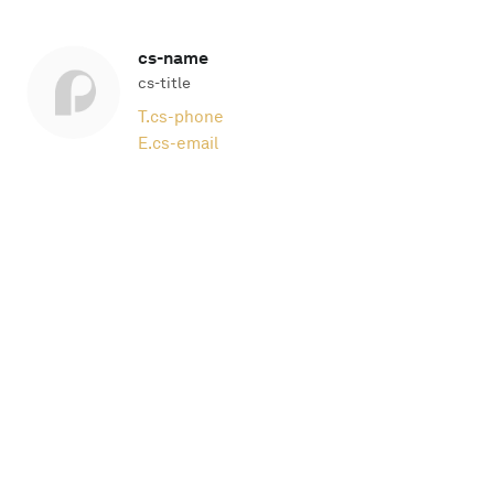
cs-name
cs-title
T.
cs-phone
E.
cs-email