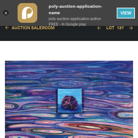
poly-auction-application-
name
VIEW
poly-auction-application-author
FREE - In Google play
AUCTION SALEROOM
LOT
137