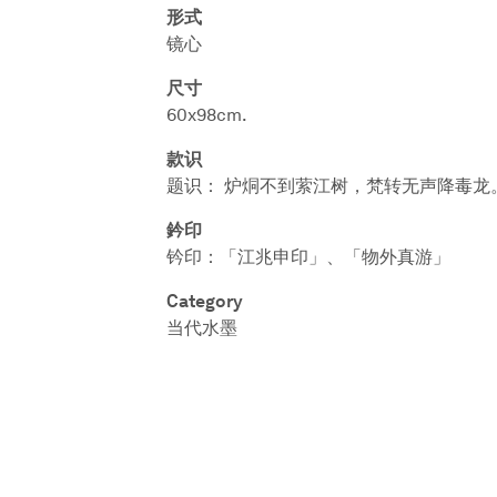
形式
镜心
尺寸
60x98cm.
款识
题识： 炉烔不到萦江树，梵转无声降毒龙
鈐印
钤印：「江兆申印」、「物外真游」
Category
当代水墨