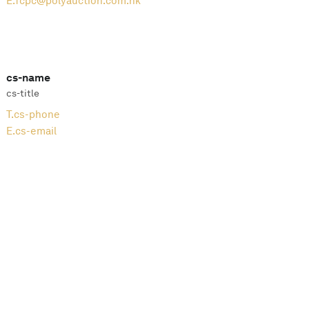
E.
fcpc@polyauction.com.hk
cs-name
cs-title
T.
cs-phone
E.
cs-email