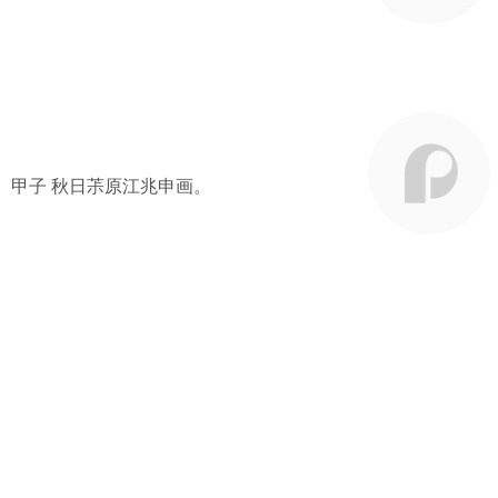
。甲子 秋日茮原江兆申画。