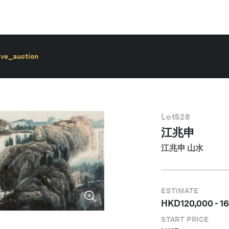
ive_auction
Lot
528
江兆申
江兆申 山水
ESTIMATE
HKD
120,000
-
1
START PRICE