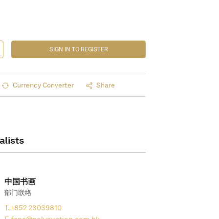
SIGN IN TO REGISTER
Currency Converter
Share
alists
中国书画
部门联络
T.
+852 23039810