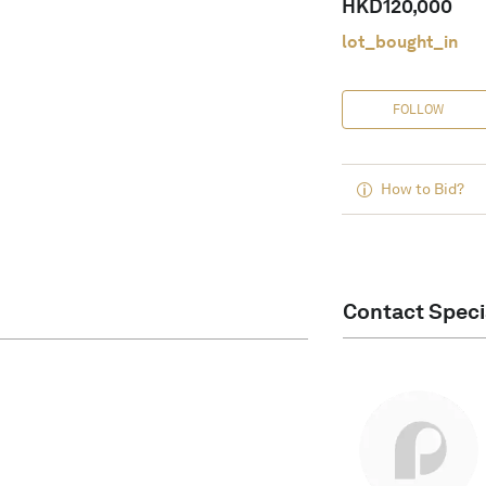
HKD
120,000
lot_bought_in
FOLLOW
How to Bid?
Contact Speci