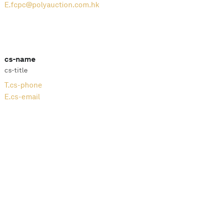
E.
fcpc@polyauction.com.hk
cs-name
cs-title
T.
cs-phone
E.
cs-email