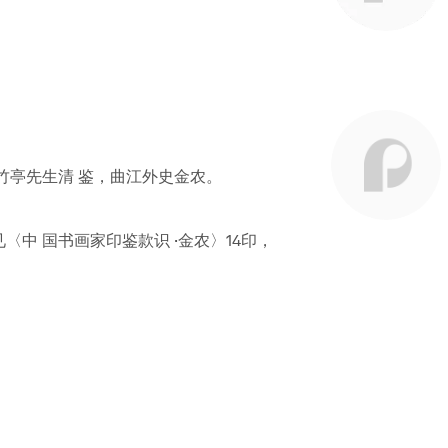
竹亭先生清 鉴，曲江外史金农。
中 国书画家印鉴款识 ·金农〉14印，