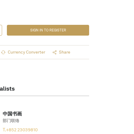
SIGN IN TO REGISTER
Currency Converter
Share
alists
中国书画
部门联络
T.
+852 23039810