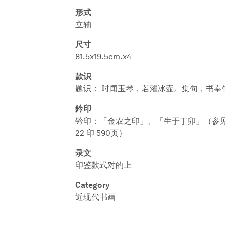
形式
立轴
尺寸
81.5x19.5cm.x4
款识
题识： 时闻玉琴，若濯冰壶。集句，书奉
鈐印
钤印：「金农之印」、「生于丁卯」（参见〈
22 印 590页）
录文
印鉴款式对的上
Category
近现代书画