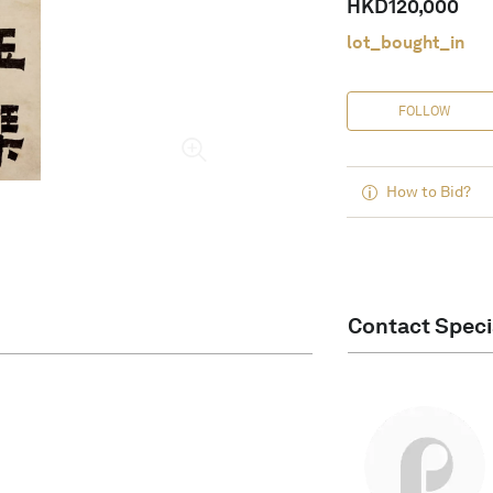
HKD
120,000
lot_bought_in
FOLLOW
How to Bid?
Contact Speci