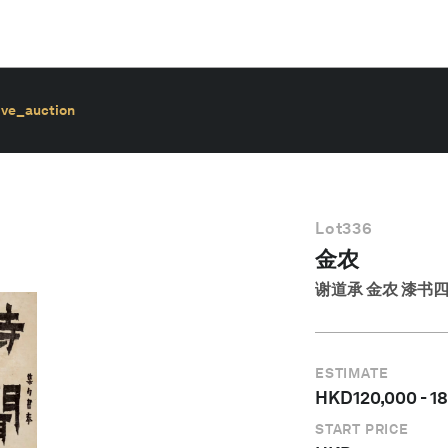
ive_auction
Lot
336
金农
谢道承 金农 漆书
ESTIMATE
HKD
120,000
-
1
START PRICE