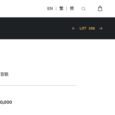
EN
繁
简
LOT
336
四言联
80,000