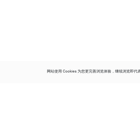
网站使用 Cookies 为您更完善浏览体验，继续浏览即
保利香港拍卖有限公司
香港金钟金钟道 88 号
太古广场 1 座 7 楼 701-708 室
Follow us on