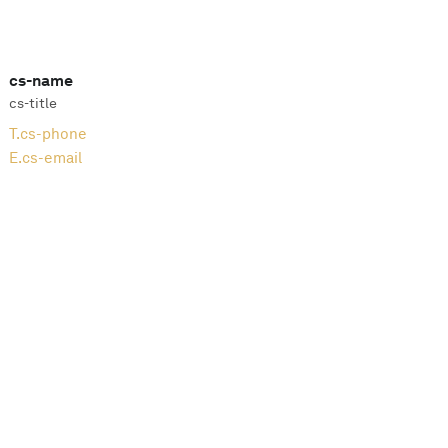
cs-name
cs-title
T.
cs-phone
E.
cs-email