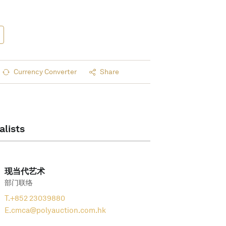
Currency Converter
Share
alists
现当代艺术
部门联络
T.
+852 23039880
E.
cmca@polyauction.com.hk