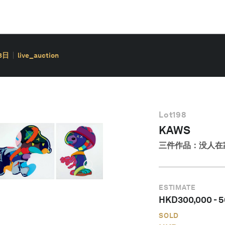
3日
live_auction
Lot
198
KAWS
三件作品：没人在
ESTIMATE
HKD
300,000
-
5
SOLD