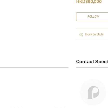
HKD
360,000
FOLLOW
How to Bid?
Contact Speci