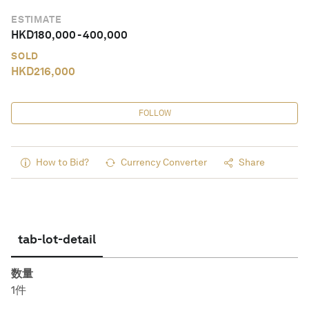
ESTIMATE
HKD
180,000
-
400,000
SOLD
HKD
216,000
FOLLOW
How to Bid?
Currency Converter
Share
tab-lot-detail
数量
1件