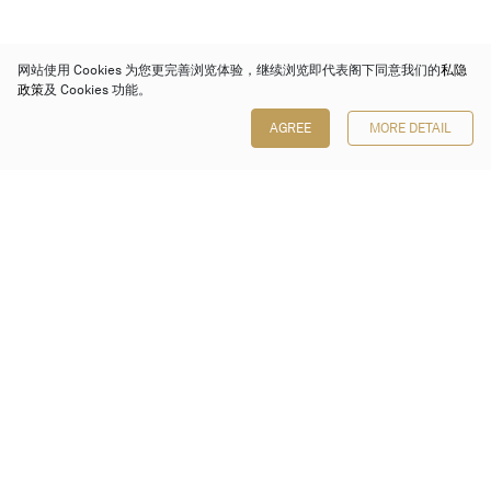
网站使用 Cookies 为您更完善浏览体验，继续浏览即代表阁下同意我们的
私隐
政策
及 Cookies 功能。
AGREE
MORE DETAIL
保利香港拍卖有限公司
香港金钟金钟道 88 号
太古广场 1 座 7 楼 701-708 室
Follow us on