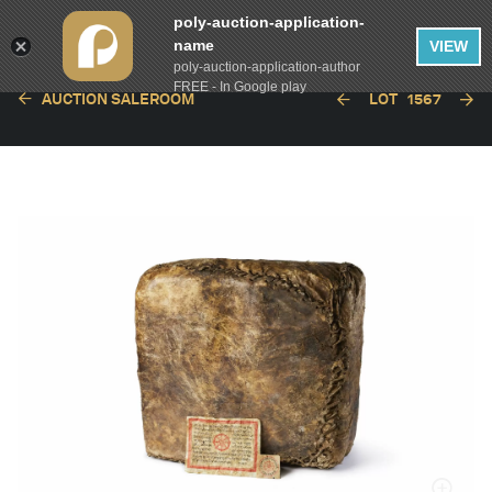
poly-auction-application-
name
VIEW
poly-auction-application-author
FREE - In Google play
AUCTION SALEROOM
LOT
1567