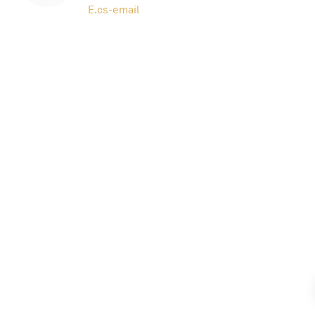
E.
cs-email