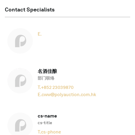
Contact Specialists
E.
名酒佳酿
部门联络
T.
+852 23039870
E.
cww@polyauction.com.hk
cs-name
cs-title
T.
cs-phone