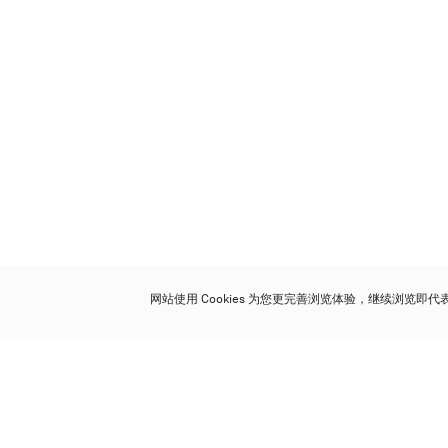
网站使用 Cookies 为您更完善浏览体验，继续浏览即
保利香港拍卖有限公司
香港金钟金钟道 88 号
太古广场 1 座 7 楼 701-708 室
Follow us on