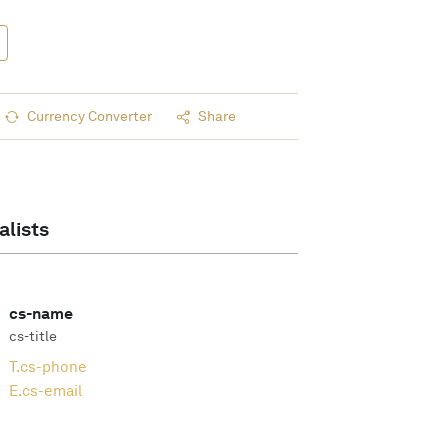
Currency Converter
Share
alists
cs-name
cs-title
T.
cs-phone
E.
cs-email