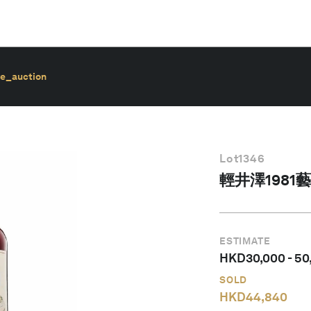
ve_auction
Lot
1346
輕井澤1981
ESTIMATE
HKD
30,000
-
50
SOLD
HKD
44,840