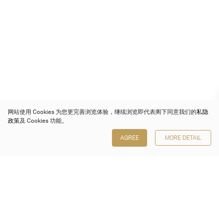
网站使用 Cookies 为您更完善浏览体验，继续浏览即代表阁下同意我们的
私隐
政策
及 Cookies 功能。
AGREE
MORE DETAIL
保利香港拍卖有限公司
香港金钟金钟道 88 号
太古广场 1 座 7 楼 701-708 室
Follow us on