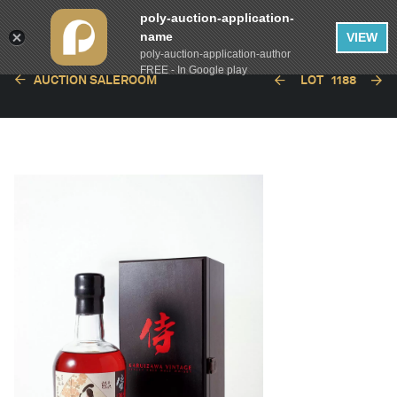
poly-auction-application-
name
VIEW
poly-auction-application-author
FREE - In Google play
AUCTION SALEROOM
LOT
1188