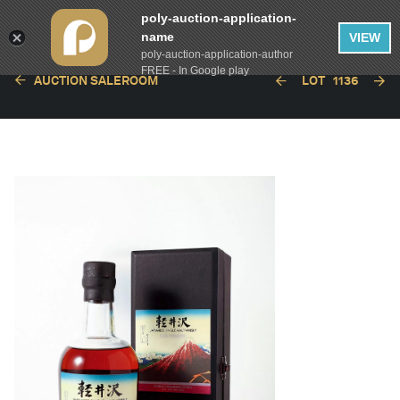
poly-auction-application-
name
VIEW
poly-auction-application-author
FREE - In Google play
AUCTION SALEROOM
LOT
1136