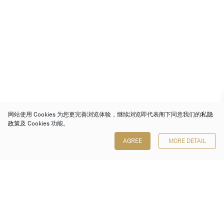
网站使用 Cookies 为您更完善浏览体验，继续浏览即代表阁下同意我们的
私隐
政策
及 Cookies 功能。
AGREE
MORE DETAIL
保利香港拍卖有限公司
香港金钟金钟道 88 号
太古广场 1 座 7 楼 701-708 室
Follow us on