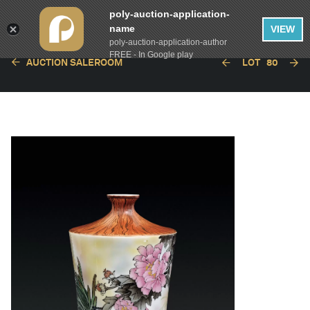
poly-auction-application-
name
VIEW
poly-auction-application-author
FREE - In Google play
AUCTION SALEROOM
LOT
80