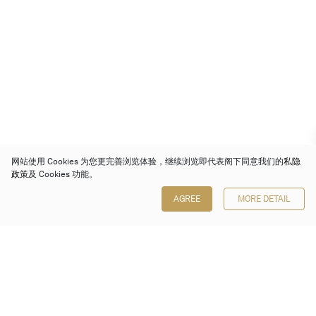
网站使用 Cookies 为您更完善浏览体验，继续浏览即代表阁下同意我们的
私隐
政策
及 Cookies 功能。
AGREE
MORE DETAIL
保利香港拍卖有限公司
香港金钟金钟道 88 号
太古广场 1 座 7 楼 701-708 室
Follow us on