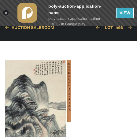
poly-auction-application-
name
VIEW
poly-auction-application-author
FREE - In Google play
AUCTION SALEROOM
LOT
493