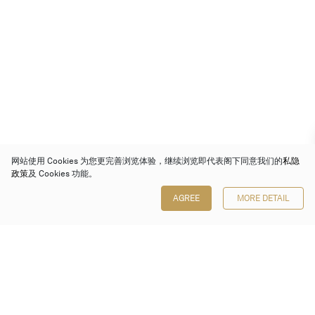
网站使用 Cookies 为您更完善浏览体验，继续浏览即代表阁下同意我们的
私隐
政策
及 Cookies 功能。
AGREE
MORE DETAIL
保利香港拍卖有限公司
香港金钟金钟道 88 号
太古广场 1 座 7 楼 701-708 室
Follow us on